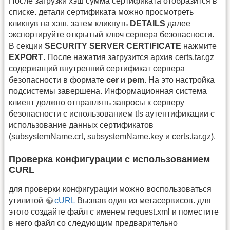
После загрузки хэш сумма сертификата отобразится в
списке. детали сертификата можно просмотреть
кликнув на хэш, затем кликнуть
DETAILS
далее
экспортируйте открытый ключ сервера безопасности.
В секции
SECURITY SERVER CERTIFICATE
нажмите
EXPORT
. После нажатия загрузится архив certs.tar.gz
содержащий внутренний сертификат сервера
безопасности в формате
cer
и
pem
. На это настройка
подсистемы завершена. Информационная система
клиент должно отправлять запросы к серверу
безопасности с использованием tls аутентификации с
использование данных сертификатов
(subsystemName.crt, subsystemName.key и certs.tar.gz).
Проверка конфигурации с использованием
CURL
для проверки конфигурации можно воспользоваться
утилитой
cURL
Вызвав один из метасервисов. для
этого создайте файл с именем request.xml и поместите
в него файл со следующим предварительно