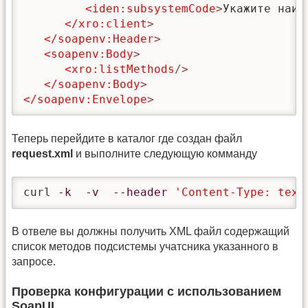
<iden:subsystemCode
>
Укажите наим
</xro:client
>
</soapenv:Header
>
<soapenv:Body
>
<xro:listMethods
/>
</soapenv:Body
>
</soapenv:Envelope
>
Теперь перейдите в каталог где создан файл
request.xml
и выполните следующую комманду
curl 
-k
-v
--header
'Content-Type: text
В отвеле вы должны получить XML файл содержащий
список методов подсистемы учатсника указанного в
запросе.
Проверка конфигурации с использованием
SoapUI