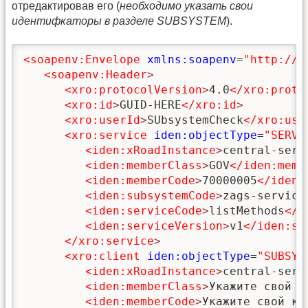
отредактировав его (
необходимо указать свои
идентифкаторы в разделе SUBSYSTEM
).
<soapenv:Envelope
xmlns:soapenv
=
"http://s
<soapenv:Header
>
<xro:protocolVersion
>
4.0
</xro:proto
<xro:id
>
GUID-HERE
</xro:id
>
<xro:userId
>
SUbsystemCheck
</xro:use
<xro:service
iden:objectType
=
"SERVI
<iden:xRoadInstance
>
central-serv
<iden:memberClass
>
GOV
</iden:memb
<iden:memberCode
>
70000005
</iden:
<iden:subsystemCode
>
zags-service
<iden:serviceCode
>
listMethods
</i
<iden:serviceVersion
>
v1
</iden:se
</xro:service
>
<xro:client
iden:objectType
=
"SUBSYS
<iden:xRoadInstance
>
central-serv
<iden:memberClass
>
Укажите свой к
<iden:memberCode
>
Укажите свой ко