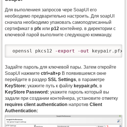
Для выполениея запросов чере SoapUI его
необходимо предварительно настроить. Для soapUI
сначала необходимо упаковать самоподписанный
сертификат в
pfx
или
p12
контейнер. в директории с
ключевой парой выполните следующую комманду.
 openssl pkcs12 
-export
-out
 keypair.pfx 
Задайте пароль для ключевой пары. Затем откройте
SoapUI нажмите
ctrl+alt+p
В появившемся окне
перейдите в раздер
SSL Settings
, в параметре
KeyStore:
укажите путь к файлу
keypair.pfx
, в
KeyStore Password:
укажите пароль который вы
задали при создании контейнера, установите отметку
requires client authentication
напротив
Client
Authentication: